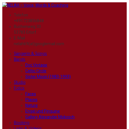
Telefon
+491723856848
Buchenweg 30
53783 Eitorf
E-Mail
nelah69(at)googlemail.com
Sängerin & Songs
Bands
Doc Vintage
Celtic Circle
Sister Moon (1983-1993)
Studio
Fotos
Faces
Places
Nature
Engel und Pinguine
Gallery Alexander Mokosch
Booking
Links & Videos