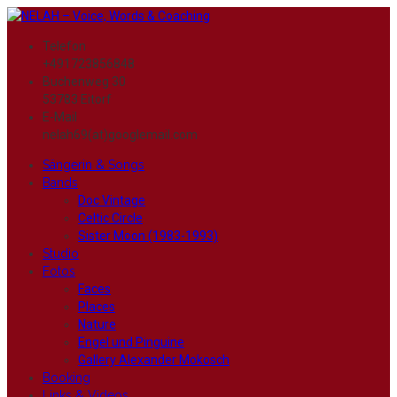
Telefon
+491723856848
Buchenweg 30
53783 Eitorf
E-Mail
nelah69(at)googlemail.com
Sängerin & Songs
Bands
Doc Vintage
Celtic Circle
Sister Moon (1983-1993)
Studio
Fotos
Faces
Places
Nature
Engel und Pinguine
Gallery Alexander Mokosch
Booking
Links & Videos