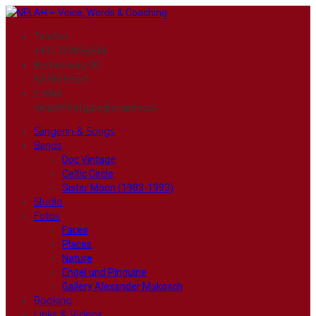
Telefon
+491723856848
Buchenweg 30
53783 Eitorf
E-Mail
nelah69(at)googlemail.com
Sängerin & Songs
Bands
Doc Vintage
Celtic Circle
Sister Moon (1983-1993)
Studio
Fotos
Faces
Places
Nature
Engel und Pinguine
Gallery Alexander Mokosch
Booking
Links & Videos