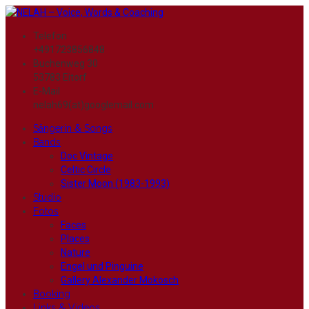
Telefon
+491723856848
Buchenweg 30
53783 Eitorf
E-Mail
nelah69(at)googlemail.com
Sängerin & Songs
Bands
Doc Vintage
Celtic Circle
Sister Moon (1983-1993)
Studio
Fotos
Faces
Places
Nature
Engel und Pinguine
Gallery Alexander Mokosch
Booking
Links & Videos