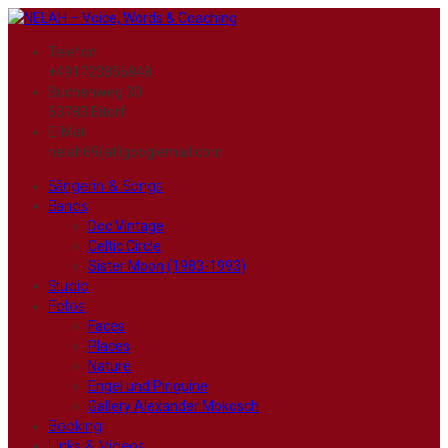
Telefon
+491723856848
Buchenweg 30
53783 Eitorf
E-Mail
nelah69(at)googlemail.com
Sängerin & Songs
Bands
Doc Vintage
Celtic Circle
Sister Moon (1983-1993)
Studio
Fotos
Faces
Places
Nature
Engel und Pinguine
Gallery Alexander Mokosch
Booking
Links & Videos