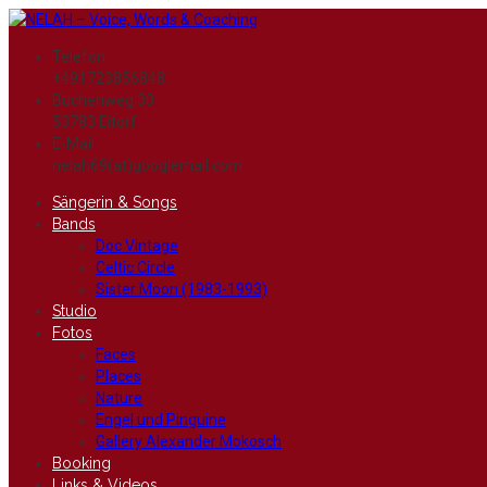
Telefon
+491723856848
Buchenweg 30
53783 Eitorf
E-Mail
nelah69(at)googlemail.com
Sängerin & Songs
Bands
Doc Vintage
Celtic Circle
Sister Moon (1983-1993)
Studio
Fotos
Faces
Places
Nature
Engel und Pinguine
Gallery Alexander Mokosch
Booking
Links & Videos